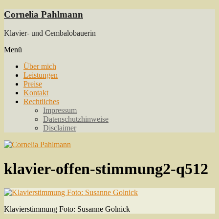
Skip
Cornelia Pahlmann
to
content
Klavier- und Cembalobauerin
Menü
Über mich
Leistungen
Preise
Kontakt
Rechtliches
Impressum
Datenschutzhinweise
Disclaimer
klavier-offen-stimmung2-q512
Klavierstimmung Foto: Susanne Golnick